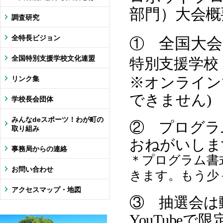
部門
）大会概
調査研究
全特長ビジョン
全国大会
①
全国特別支援学校文化連盟
特別支援学校
リンク集
※
オンライン
できません)
学校長会団体
みんなdeスポーツ！わが町の
② プログ
取り組み
おねがいしま
事務局からの連絡
＊プログラム書
お問い合わせ
きます。
もう少
アクセスマップ・地図
③ 抽選会は
YouTub