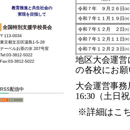
教育推進と共生社会の
令和７年 ９月２６日㈮
実現を目指して
令和７年１１月１９日㈬
全国特別支援学校長会
令和７年１２月 ２日㈫
〒113-0034
令和７年１２月１１日㈭
東京都文京区湯島1-5-28
ナーベルお茶の水 207号室
令和７年１２月２３日㈫
Tel:03-3812-5022
地区大会運営
Fax:03-3812-5022
の各校にお願
大会運営事務
RSS配信中
16:30
（土日祝
※詳細はこ