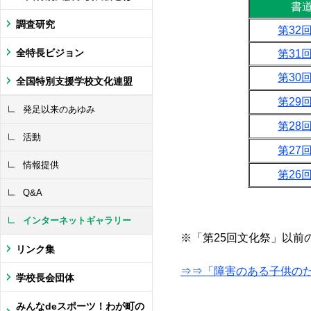
書
調査研究
第32
全特長ビジョン
第31
第30
全国特別支援学校文化連盟
第29
発足以来のあゆみ
第28
活動
第27
情報提供
第26
Q&A
インターネットギャラリー
※「第25回文化祭」以前
リンク集
⇒⇒「障害のある子供の
学校長会団体
みんなdeスポーツ！わが町の