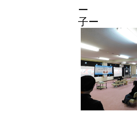
ー
子ー
ーA