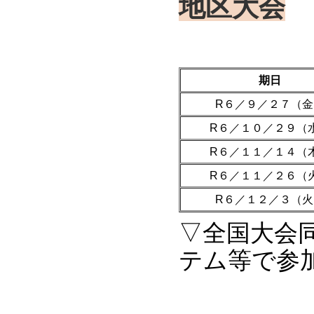
地区大会
期日
R６／９／２７（金
R６／１０／２９（
R６／１１／１４（
R６／１１／２６（
R６／１２／３（火
▽全国大会
テム等で参