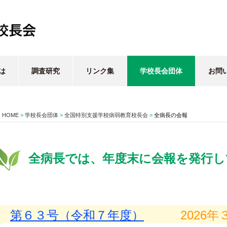
は
調査研究
リンク集
学校長会団体
お問
HOME
>
学校長会団体
>
全国特別支援学校病弱教育校長会
>
全病長の会報
全病長では、年度末に会報を発行し
第６３号（令和７年度）
2026年