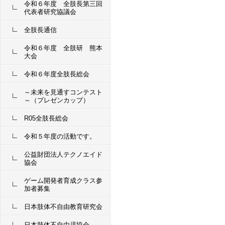
令和６年度 全肢長第三回
代表者研究協議会
全肢長通信
令和６年度 全肢研 熊本
大会
令和６年度全肢長総会
～未来を見通すコンテスト
～（プレゼンカップ）
R05全肢長総会
令和５年度の活動です。
公益財団法人テクノエイド
協会
ゲーム開発者育成クラス参
加者募集
日本肢体不自由教育研究会
日本肢体不自由児協会