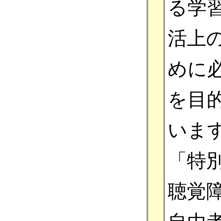
る学
活上
めに
を目
いま
「特
聴覚