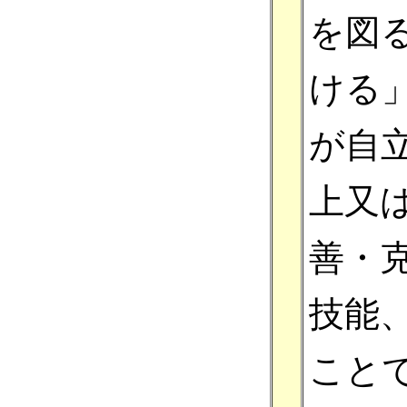
を図
ける
が自
上又
善・
技能
こと