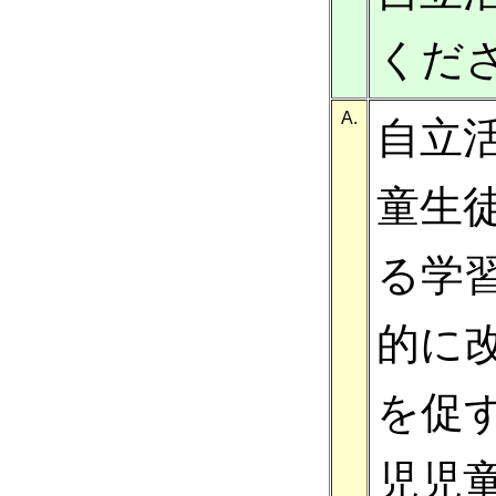
くだ
A.
自立
童生
る学
的に
を促
児児