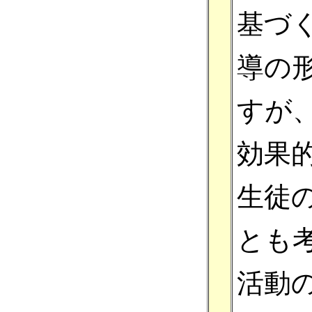
基づ
導の
すが
効果
生徒
とも
活動