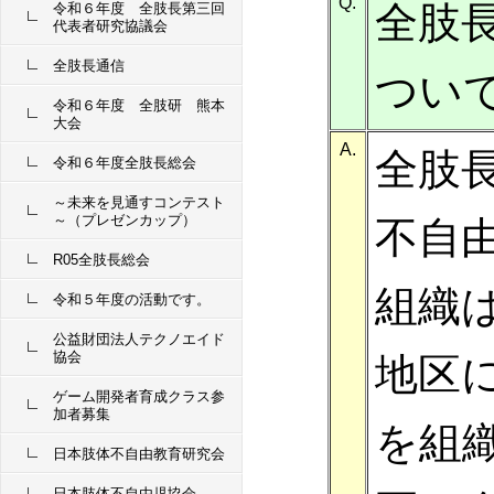
Q.
全肢
令和６年度 全肢長第三回
代表者研究協議会
全肢長通信
つい
令和６年度 全肢研 熊本
大会
A.
全肢
令和６年度全肢長総会
～未来を見通すコンテスト
～（プレゼンカップ）
不自
R05全肢長総会
組織
令和５年度の活動です。
公益財団法人テクノエイド
協会
地区
ゲーム開発者育成クラス参
加者募集
を組
日本肢体不自由教育研究会
日本肢体不自由児協会