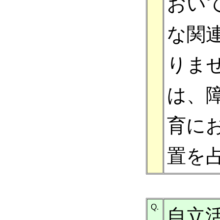
おい
な関
りま
は、
育に
置を
Q.
自立