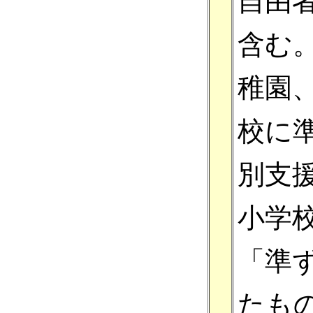
自由
含む
稚園
校に
別支
小学
「準
たも