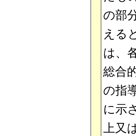
の部
える
は、
総合
の指
に示
上又