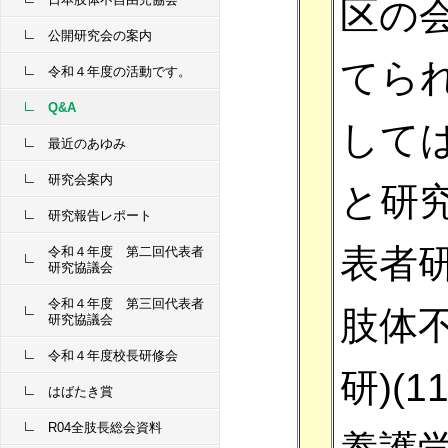
区の
公開研究会の案内
てら
令和４年度の活動です。
Q&A
して
最近のあゆみ
研究会案内
と研
研究報告レポート
表者
令和４年度 第二回代表者
研究協議会
令和４年度 第三回代表者
肢体
研究協議会
令和４年度校長研修会
研)(
はばたき賞
R04全肢長総会資料