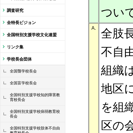
つい
調査研究
全特長ビジョン
A.
全肢
全国特別支援学校文化連盟
リンク集
不自
学校長会団体
組織
全国聾学校長会
全国盲学校長会
地区
全国特別支援学校知的障害教
育校長会
を組
全国特別支援学校病弱教育校
長会
区の
全国特別支援学校肢体不自由
教育校長会