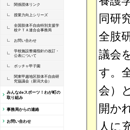
養護
関係団体リンク
同研
授業力向上シリーズ
全国肢体不自由特別支援学
校ＰＴＡ連合会事務局
全肢
お問い合わせ
議会
学校施設整備指針の改訂・
公表について
ボッチャ甲子園
す。
関東甲越地区肢体不自由研
究協議会（新潟大会）
会）
みんなdeスポーツ！わが町の
取り組み
開か
事務局からの連絡
お問い合わせ
人に