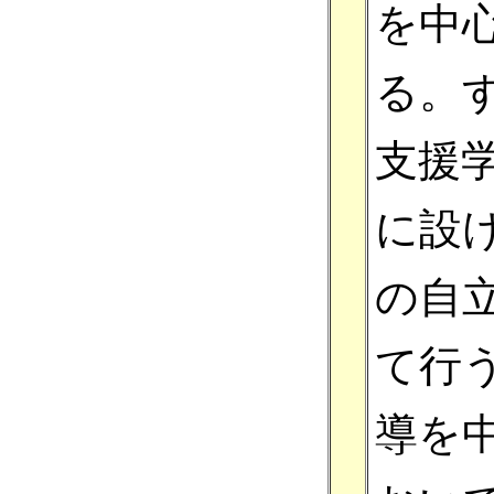
を中
る。
支援
に設
の自
て行
導を