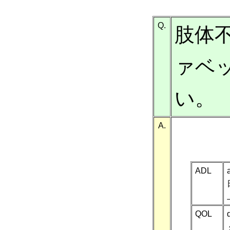
Q.
肢体
ァベ
い。
A.
ADL
QOL
q