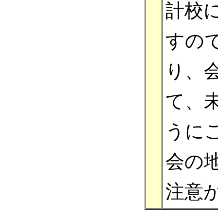
計校
すの
り、
て、
うに
会の
注意