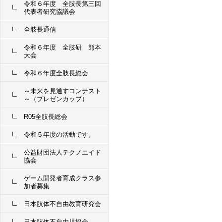
令和６年度 全肢長第三回
代表者研究協議会
全肢長通信
令和６年度 全肢研 熊本
大会
令和６年度全肢長総会
～未来を見通すコンテスト
～（プレゼンカップ）
R05全肢長総会
令和５年度の活動です。
公益財団法人テクノエイド
協会
ゲーム開発者育成クラス参
加者募集
日本肢体不自由教育研究会
日本肢体不自由児協会